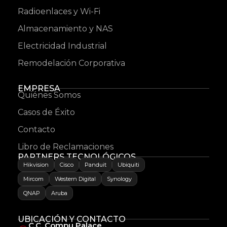
Radioenlaces y Wi-Fi
Almacenamiento y NAS
Electricidad Industrial
Remodelación Corporativa
EMPRESA
Quiénes Somos
Casos de Éxito
Contacto
Libro de Reclamaciones
PARTNERS TECNOLÓGICOS
Hikvision
Cisco
Panduit
Ubiquiti
Mircom
Western Digital
Synology
QNAP
Aruba
UBICACIÓN Y CONTACTO
C.C. Compu Palace