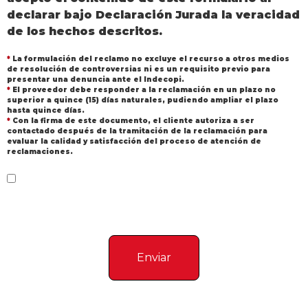
declarar bajo Declaración Jurada la veracidad
de los hechos descritos.
*
La formulación del reclamo no excluye el recurso a otros medios
de resolución de controversias ni es un requisito previo para
presentar una denuncia ante el Indecopi.
*
El proveedor debe responder a la reclamación en un plazo no
superior a quince (15) días naturales, pudiendo ampliar el plazo
hasta quince días.
*
Con la firma de este documento, el cliente autoriza a ser
contactado después de la tramitación de la reclamación para
evaluar la calidad y satisfacción del proceso de atención de
reclamaciones.
He leído y acepto la Política de privacidad y
seguridad y la Política de cookies.