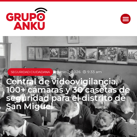
junio 2, 2026
9:33 am
SEGURIDAD CIUDADANA
Central de videovigilancia,
100+ cámaras y 30 casetas de
seguridad para el distrito de
San Miguel