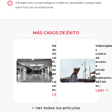
Infraestructura tecnológica moderna, escalable y preparada
para futuras ampliaciones
MÁS CASOS DE ÉXITO
Más
Videovigila
de
y
100
control
cámaras
de
IP,
acceso
reubicación
a
de
bordo
gabinete
del
y
Submarino
cableado
ABTAO
estructurado
en…
Leer
en…
Leer
Ver todos los artículos